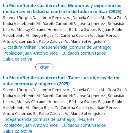
La Río defiende sus derechos: Memorias y experiencias
militantes en la lucha contra la dictadura militar (2025)
Soledad Burgos D. , Leonor Benítez A. , Daniela Castillo M. , Flora Zita A. ,
Nadia Valdebenito M. , Yareth Carbonell F. , Josefa Jiménez , Sebastián
Lillo A. , Millaray Cárcamo Hermosilla , Bárbara Swears P. , Juan Pablo
Valdebenito M. , Diego Rojas T. , Carolina Catalán V. , Liliam Pérez ,
Arturo Cisternas S. , Pablo Zaldívar V. , María Sol Anigstein
Dictadura militar
Independencia (comuna de Santiago)
Población Juan Antonio Ríos
Cuidados comunitarios
Salud colectiva
citar
La Río defiende sus derechos: Taller Los objetos de mi
vida: memoria y mujeres (2025)
Soledad Burgos D. , Leonor Benítez A. , Daniela Castillo M. , Flora Zita A. ,
Nadia Valdebenito M. , Yareth Carbonell F. , Josefa Jiménez , Sebastián
Lillo A. , Millaray Cárcamo Hermosilla , Bárbara Swears P. , Juan Pablo
Valdebenito M. , Diego Rojas T. , Carolina Catalán V. , Liliam Pérez ,
Arturo Cisternas S. , Pablo Zaldívar V. , María Sol Anigstein
Independencia (comuna de Santiago)
Mujeres
Población Juan Antonio Ríos
Cuidados comunitarios
Salud colectiva