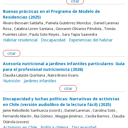
citar
Buenas prácticas en el Programa de Modelo de
Residencias (2025)
Álvaro Besoain Saldaña , Pamela Gutiérrez Monclus , Daniel Larenas
Rosa , Catalina Loren Santana , Giovanni Olivares Péndola , Tomás
Puentes Léon , Paula Soto Reyes , Sara Tapia Saavedra
Hábitar residencial
Discapacidad
Experiencias del habitar
citar
Asesoría nutricional a jardines infantiles particulares: Guía
para el profesional nutricionista (2026)
Claudia Lataste Quintana , Naira Bravo Evans
Nutrición
Jardines infantiles
citar
Discapacidad y luchas políticas: Narrativas de activistas
en Chile (versión audiolibro de la lectura fácil) (2025)
Jame Rebolledo Sanhueza (coord.) , Daniel Larenas , Carolina Soto ,
Fernando Marón , Nia Gómez , Maggie Jiménez , Cecilia Barrios , Claudia
Otárola (voces)
Activismo en Chile
Política chilena
Discapacidad