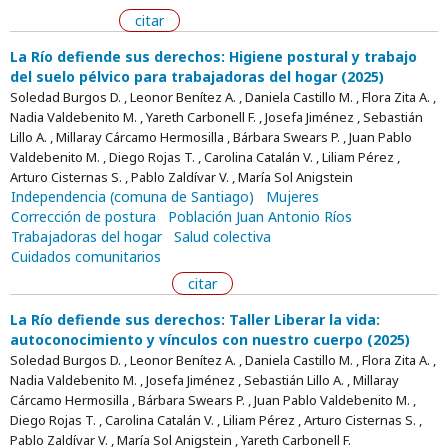
citar
La Río defiende sus derechos: Higiene postural y trabajo
del suelo pélvico para trabajadoras del hogar (2025)
Soledad Burgos D. , Leonor Benítez A. , Daniela Castillo M. , Flora Zita A. ,
Nadia Valdebenito M. , Yareth Carbonell F. , Josefa Jiménez , Sebastián
Lillo A. , Millaray Cárcamo Hermosilla , Bárbara Swears P. , Juan Pablo
Valdebenito M. , Diego Rojas T. , Carolina Catalán V. , Liliam Pérez ,
Arturo Cisternas S. , Pablo Zaldívar V. , María Sol Anigstein
Independencia (comuna de Santiago)
Mujeres
Corrección de postura
Población Juan Antonio Ríos
Trabajadoras del hogar
Salud colectiva
Cuidados comunitarios
citar
La Río defiende sus derechos: Taller Liberar la vida:
autoconocimiento y vínculos con nuestro cuerpo (2025)
Soledad Burgos D. , Leonor Benítez A. , Daniela Castillo M. , Flora Zita A. ,
Nadia Valdebenito M. , Josefa Jiménez , Sebastián Lillo A. , Millaray
Cárcamo Hermosilla , Bárbara Swears P. , Juan Pablo Valdebenito M. ,
Diego Rojas T. , Carolina Catalán V. , Liliam Pérez , Arturo Cisternas S. ,
Pablo Zaldívar V. , María Sol Anigstein , Yareth Carbonell F.