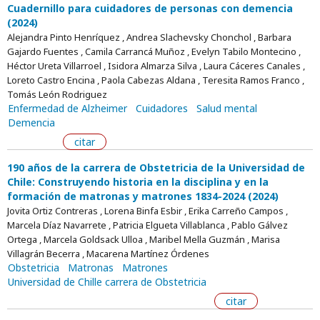
Cuadernillo para cuidadores de personas con demencia
(2024)
Alejandra Pinto Henríquez , Andrea Slachevsky Chonchol , Barbara
Gajardo Fuentes , Camila Carrancá Muñoz , Evelyn Tabilo Montecino ,
Héctor Ureta Villarroel , Isidora Almarza Silva , Laura Cáceres Canales ,
Loreto Castro Encina , Paola Cabezas Aldana , Teresita Ramos Franco ,
Tomás León Rodriguez
Enfermedad de Alzheimer
Cuidadores
Salud mental
Demencia
citar
190 años de la carrera de Obstetricia de la Universidad de
Chile: Construyendo historia en la disciplina y en la
formación de matronas y matrones 1834-2024 (2024)
Jovita Ortiz Contreras , Lorena Binfa Esbir , Erika Carreño Campos ,
Marcela Díaz Navarrete , Patricia Elgueta Villablanca , Pablo Gálvez
Ortega , Marcela Goldsack Ulloa , Maribel Mella Guzmán , Marisa
Villagrán Becerra , Macarena Martínez Órdenes
Obstetricia
Matronas
Matrones
Universidad de Chille carrera de Obstetricia
citar