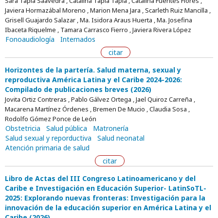
Sara Tapia Saavedra , Catalina Tapia Tapia , Catalina Fuentes Flores ,
Javiera Hormazábal Moreno , Marion Mena Jara , Scarleth Ruiz Mancilla ,
Grisell Guajardo Salazar , Ma. Isidora Araus Huerta , Ma. Josefina
Ibaceta Riquelme , Tamara Carrasco Fierro , Javiera Rivera López
Fonoaudiología
Internados
citar
Horizontes de la partería. Salud materna, sexual y
reproductiva América Latina y el Caribe 2024-2026:
Compilado de publicaciones breves (2026)
Jovita Ortiz Contreras , Pablo Gálvez Ortega , Jael Quiroz Carreña ,
Macarena Martínez Órdenes , Bremen De Mucio , Claudia Sosa ,
Rodolfo Gómez Ponce de León
Obstetricia
Salud pública
Matronería
Salud sexual y reporductiva
Salud neonatal
Atención primaria de salud
citar
Libro de Actas del III Congreso Latinoamericano y del
Caribe e Investigación en Educación Superior- LatinSoTL-
2025: Explorando nuevas fronteras: Investigación para la
innovación de la educación superior en América Latina y el
Caribe (2026)