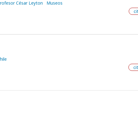
rofesor César Leyton
Museos
ci
hile
ci