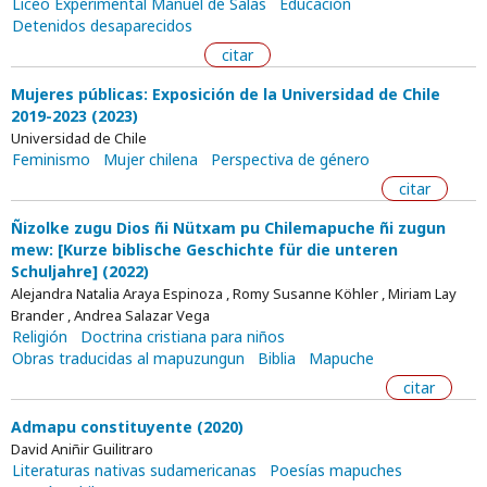
Liceo Experimental Manuel de Salas
Educación
Detenidos desaparecidos
citar
Mujeres públicas: Exposición de la Universidad de Chile
2019-2023 (2023)
Universidad de Chile
Feminismo
Mujer chilena
Perspectiva de género
citar
Ñizolke zugu Dios ñi Nütxam pu Chilemapuche ñi zugun
mew: [Kurze biblische Geschichte für die unteren
Schuljahre] (2022)
Alejandra Natalia Araya Espinoza , Romy Susanne Köhler , Miriam Lay
Brander , Andrea Salazar Vega
Religión
Doctrina cristiana para niños
Obras traducidas al mapuzungun
Biblia
Mapuche
citar
Admapu constituyente (2020)
David Aniñir Guilitraro
Literaturas nativas sudamericanas
Poesías mapuches