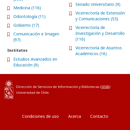
Senado Universitario (9)
Medicina (116)
Vicerrectoría de Extensión
Odontología (11)
y Comunicaciones (53)
Gobierno (17)
Vicerrectoría de
Investigación y Desarrollo
Comunicación e Imagen
(116)
(97)
Vicerrectoría de Asuntos
Institutos
Académicos (16)
Estudios Avanzados en
Educación (9)
Dirección de Servicios de Información y Bibliotecas (
SISIB
)
Universidad de Chile.
Condiciones de uso
Acerca
Contacto