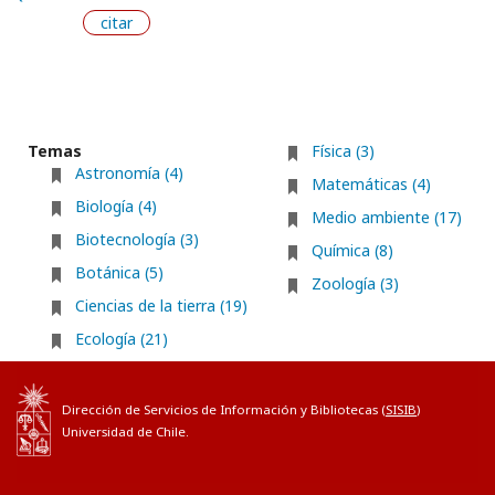
citar
Temas
Física (3)
Astronomía (4)
Matemáticas (4)
Biología (4)
Medio ambiente (17)
Biotecnología (3)
Química (8)
Botánica (5)
Zoología (3)
Ciencias de la tierra (19)
Ecología (21)
Dirección de Servicios de Información y Bibliotecas (
SISIB
)
Universidad de Chile.