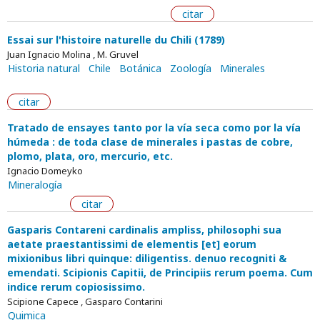
citar
Essai sur l'histoire naturelle du Chili (1789)
Juan Ignacio Molina , M. Gruvel
Historia natural
Chile
Botánica
Zoología
Minerales
citar
Tratado de ensayes tanto por la vía seca como por la vía
húmeda : de toda clase de minerales i pastas de cobre,
plomo, plata, oro, mercurio, etc.
Ignacio Domeyko
Mineralogía
citar
Gasparis Contareni cardinalis ampliss, philosophi sua
aetate praestantissimi de elementis [et] eorum
mixionibus libri quinque: diligentiss. denuo recogniti &
emendati. Scipionis Capitii, de Principiis rerum poema. Cum
indice rerum copiosissimo.
Scipione Capece , Gasparo Contarini
Quimica