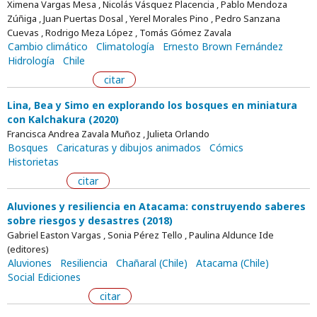
Ximena Vargas Mesa , Nicolás Vásquez Placencia , Pablo Mendoza
Zúñiga , Juan Puertas Dosal , Yerel Morales Pino , Pedro Sanzana
Cuevas , Rodrigo Meza López , Tomás Gómez Zavala
Cambio climático
Climatología
Ernesto Brown Fernández
Hidrología
Chile
citar
Lina, Bea y Simo en explorando los bosques en miniatura
con Kalchakura (2020)
Francisca Andrea Zavala Muñoz , Julieta Orlando
Bosques
Caricaturas y dibujos animados
Cómics
Historietas
citar
Aluviones y resiliencia en Atacama: construyendo saberes
sobre riesgos y desastres (2018)
Gabriel Easton Vargas , Sonia Pérez Tello , Paulina Aldunce Ide
(editores)
Aluviones
Resiliencia
Chañaral (Chile)
Atacama (Chile)
Social Ediciones
citar