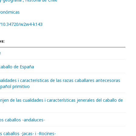
gronómicas
rg/10.34720/w2w4-k143
os:
e
 caballo de España
ualidades i caracteristicas de las razas caballares antecesoras
spañol primitivo
rijen de las cualidades i características jenerales del caballo de
os caballos -andaluces-
s caballos -Jacas- i -Rocines-