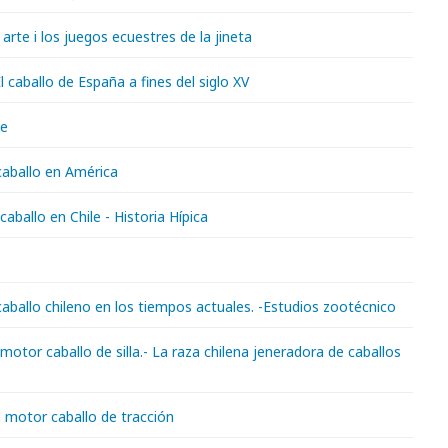
 arte i los juegos ecuestres de la jineta
El caballo de España a fines del siglo XV
te
 caballo en América
 caballo en Chile - Historia Hípica
e
 caballo chileno en los tiempos actuales. -Estudios zootécnico
l motor caballo de silla.- La raza chilena jeneradora de caballos
El motor caballo de tracción