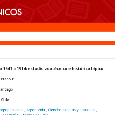
no 1541 a 1914: estudio zootécnico e histórico hípico
 Prado P.
antiago
Chile
voagropecuarias
, Agronomía
, Ciencias exactas y naturales
,
 y geografía
, Historia de Chile