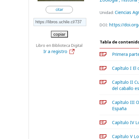
citar
Ciencias A
Unidad:
https://doi.o
DOI:
copiar
Tabla de contenid
Libro en Biblioteca Digital
Ir a registro
Primera part
Capítulo I El
Capítulo II C
del caballo e
Capítulo III O
España
Capítulo IV L
Capítulo V Lo