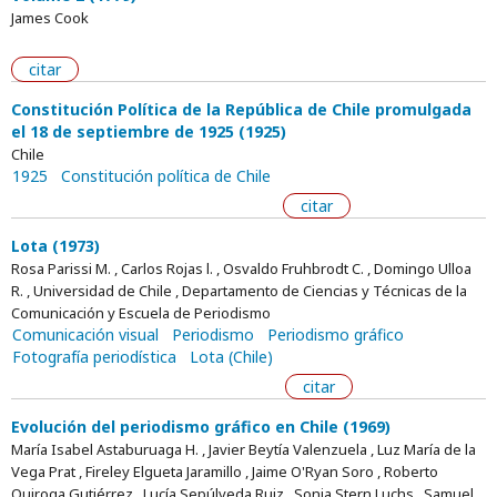
James Cook
citar
Constitución Política de la República de Chile promulgada
el 18 de septiembre de 1925 (1925)
Chile
1925
Constitución política de Chile
citar
Lota (1973)
Rosa Parissi M. , Carlos Rojas l. , Osvaldo Fruhbrodt C. , Domingo Ulloa
R. , Universidad de Chile , Departamento de Ciencias y Técnicas de la
Comunicación y Escuela de Periodismo
Comunicación visual
Periodismo
Periodismo gráfico
Fotografía periodística
Lota (Chile)
citar
Evolución del periodismo gráfico en Chile (1969)
María Isabel Astaburuaga H. , Javier Beytía Valenzuela , Luz María de la
Vega Prat , Fireley Elgueta Jaramillo , Jaime O'Ryan Soro , Roberto
Quiroga Gutiérrez , Lucía Sepúlveda Ruiz , Sonia Stern Luchs , Samuel