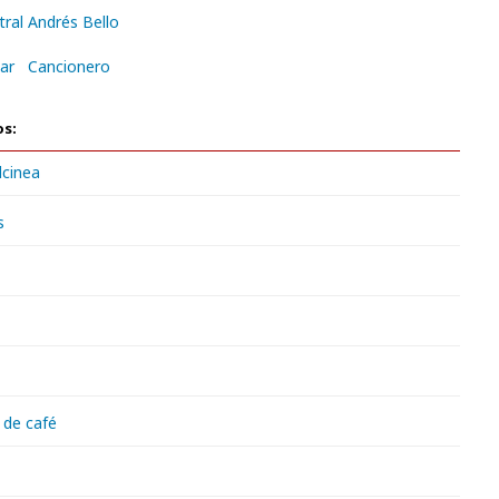
tral Andrés Bello
ar
Cancionero
os:
lcinea
s
 de café