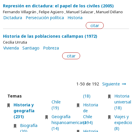
Represión en dictadura: el papel de los civiles (2005)
Fernando Villagrán , Felipe Agüero , Manuel Salazar , Manuel Délano
Dictadura
Persecución política
Historia
citar
Historia de las poblaciones callampas (1972)
Cecilia Urrutia
Vivienda
Santiago
Pobreza
citar
1-50 de 192
Siguiente
Temas
(18)
Historia
Chile
universal
Historia y
Historia
(19)
(18)
geografía
de
(231)
Geografía
Chile
Viajes y
hispanoamericana
(194)
expedici
Biografía
(14)
(8)
(20)
Historia