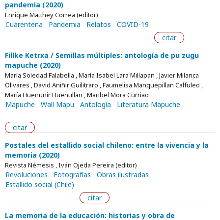
pandemia (2020)
Enrique Matthey Correa (editor)
Cuarentena
Pandemia
Relatos
COVID-19
citar
Fillke Ketrxa / Semillas múltiples: antología de pu zugu
mapuche (2020)
María Soledad Falabella , María Isabel Lara Millapan , Javier Milanca
Olivares , David Aniñir Guilitraro , Faumelisa Manquepillan Calfuleo ,
María Huenuñir Huenullan , Maribel Mora Curriao
Mapuche
Wall Mapu
Antología
Literatura Mapuche
citar
Postales del estallido social chileno: entre la vivencia y la
memoria (2020)
Revista Némesis , Iván Ojeda Pereira (editor)
Revoluciones
Fotografías
Obras ilustradas
Estallido social (Chile)
citar
La memoria de la educación: historias y obra de