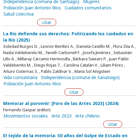
Independencia (comuna de Santiago)
Mujeres
Población Juan Antonio Ríos
Cuidados comunitarios
Salud colectiva
citar
La Río defiende sus derechos: Politizando los cuidados en
la Río (2025)
Soledad Burgos D. , Leonor Benítez A. , Daniela Castillo M. , Flora Zita A. ,
Nadia Valdebenito M. , Yareth Carbonell F. , Josefa Jiménez , Sebastián
Lillo A. , Millaray Cárcamo Hermosilla , Bárbara Swears P. , Juan Pablo
Valdebenito M. , Diego Rojas T. , Carolina Catalán V. , Liliam Pérez ,
Arturo Cisternas S. , Pablo Zaldívar V. , María Sol Anigstein
Vida comunitaria
Independencia (comuna de Sanatiago)
Población Juan Antonio Ríos
citar
Memorar al porvenir: [Foro de las Artes 2023] (2024)
Fernando Gaspar (editor)
Movimientos sociales
Arte 2023
Arte chileno
citar
El tejido de la memoria: 50 años del Golpe de Estado en