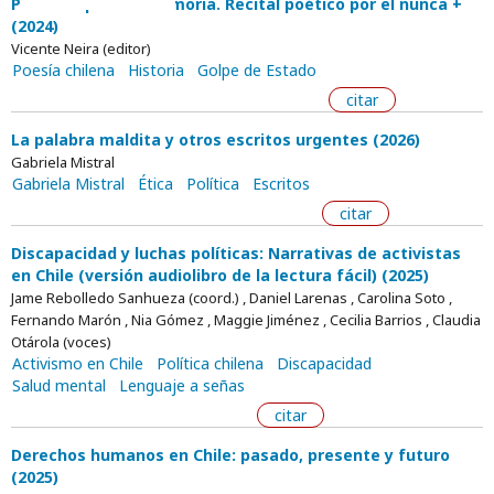
Palabras para la memoria. Recital poético por el nunca +
(2024)
Vicente Neira (editor)
Poesía chilena
Historia
Golpe de Estado
citar
La palabra maldita y otros escritos urgentes (2026)
Gabriela Mistral
Gabriela Mistral
Ética
Política
Escritos
citar
Discapacidad y luchas políticas: Narrativas de activistas
en Chile (versión audiolibro de la lectura fácil) (2025)
Jame Rebolledo Sanhueza (coord.) , Daniel Larenas , Carolina Soto ,
Fernando Marón , Nia Gómez , Maggie Jiménez , Cecilia Barrios , Claudia
Otárola (voces)
Activismo en Chile
Política chilena
Discapacidad
Salud mental
Lenguaje a señas
citar
Derechos humanos en Chile: pasado, presente y futuro
(2025)