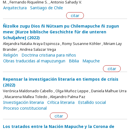
M. , Fernando Riquelme S. , Antonio Sahady V.
Arquitectura
Santiago de Chile
citar
Ñizolke zugu Dios ñi Nütxam pu Chilemapuche ñi zugun
mew: [Kurze biblische Geschichte für die unteren
Schuljahre] (2022)
Alejandra Natalia Araya Espinoza , Romy Susanne Köhler , Miriam Lay
Brander , Andrea Salazar Vega
Religión
Doctrina cristiana para niños
Obras traducidas al mapuzungun
Biblia
Mapuche
citar
Repensar la investigación literaria en tiempos de crisis
(2022)
Verónica Maldonado Cabello , Olga Muñoz Leppe , Daniela Malhue Urra
, Macarena Mallea Toledo , Alejandro Palma Paz
Investigación literaria
Crítica literaria
Estallido social
Proceso constitucional
citar
Los tratados entre la Nación Mapuche y la Corona de