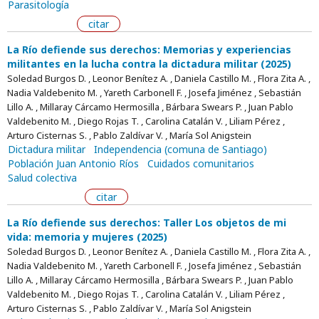
Parasitología
citar
La Río defiende sus derechos: Memorias y experiencias
militantes en la lucha contra la dictadura militar (2025)
Soledad Burgos D. , Leonor Benítez A. , Daniela Castillo M. , Flora Zita A. ,
Nadia Valdebenito M. , Yareth Carbonell F. , Josefa Jiménez , Sebastián
Lillo A. , Millaray Cárcamo Hermosilla , Bárbara Swears P. , Juan Pablo
Valdebenito M. , Diego Rojas T. , Carolina Catalán V. , Liliam Pérez ,
Arturo Cisternas S. , Pablo Zaldívar V. , María Sol Anigstein
Dictadura militar
Independencia (comuna de Santiago)
Población Juan Antonio Ríos
Cuidados comunitarios
Salud colectiva
citar
La Río defiende sus derechos: Taller Los objetos de mi
vida: memoria y mujeres (2025)
Soledad Burgos D. , Leonor Benítez A. , Daniela Castillo M. , Flora Zita A. ,
Nadia Valdebenito M. , Yareth Carbonell F. , Josefa Jiménez , Sebastián
Lillo A. , Millaray Cárcamo Hermosilla , Bárbara Swears P. , Juan Pablo
Valdebenito M. , Diego Rojas T. , Carolina Catalán V. , Liliam Pérez ,
Arturo Cisternas S. , Pablo Zaldívar V. , María Sol Anigstein