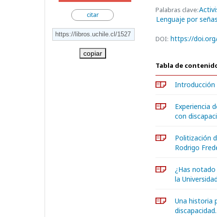
Activ
Palabras clave:
citar
Lenguaje por seña
https://doi.or
DOI:
copiar
Tabla de contenid
Introducción
Experiencia d
con discapac
Politización 
Rodrigo Fred
¿Has notado 
la Universid
Una historia 
discapacidad.