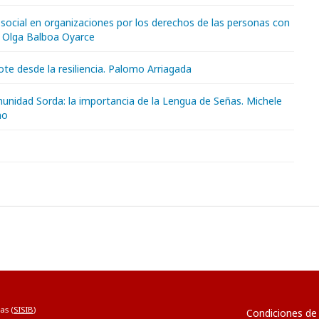
 social en organizaciones por los derechos de las personas con
. Olga Balboa Oyarce
ote desde la resiliencia. Palomo Arriagada
munidad Sorda: la importancia de la Lengua de Señas. Michele
mo
as (
SISIB
)
Condiciones de