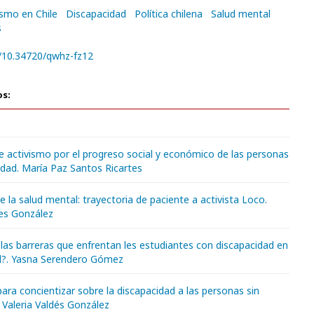
ismo en Chile
Discapacidad
Política chilena
Salud mental
s
g/10.34720/qwhz-fz12
os:
e activismo por el progreso social y económico de las personas
idad. María Paz Santos Ricartes
de la salud mental: trayectoria de paciente a activista Loco.
es González
las barreras que enfrentan les estudiantes con discapacidad en
ad?. Yasna Serendero Gómez
para concientizar sobre la discapacidad a las personas sin
 Valeria Valdés González