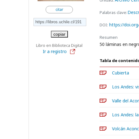
Unidad:
citar
Descr
Palabras clave:
https://doi.o
DOI:
copiar
Resumen
50 láminas en negr
Libro en Biblioteca Digital
Ir a registro
Tabla de contenid
Cubierta
Los Andes: vi
Valle del Ac
Los Andes: la
Volcán Aconc