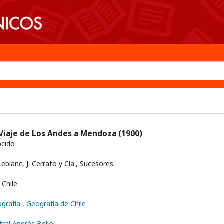
: Viaje de Los Andes a Mendoza
(1900)
cido
eblanc, J. Cerrato y Cía., Sucesores
Chile
ografía
, Geografía de Chile
tral Andrés Bello