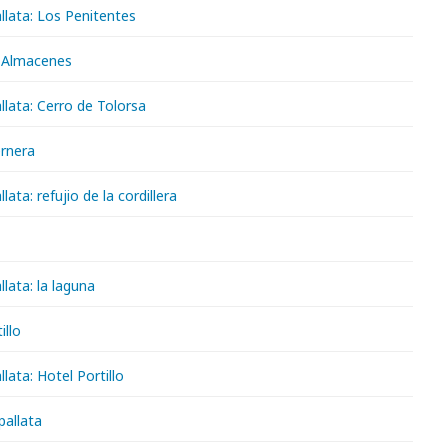
llata: Los Penitentes
 Almacenes
lata: Cerro de Tolorsa
rnera
ata: refujio de la cordillera
lata: la laguna
illo
lata: Hotel Portillo
spallata