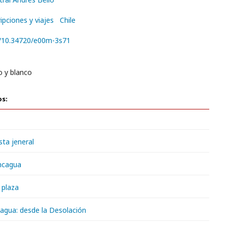
ipciones y viajes
Chile
rg/10.34720/e00m-3s71
o y blanco
os:
sta jeneral
oncagua
 plaza
agua: desde la Desolación