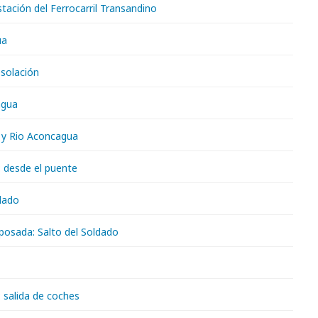
tación del Ferrocarril Transandino
ua
esolación
agua
s y Rio Aconcagua
: desde el puente
ldado
posada: Salto del Soldado
: salida de coches