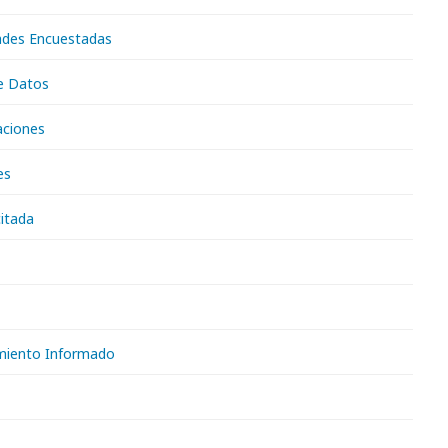
ades Encuestadas
de Datos
ciones
es
citada
miento Informado