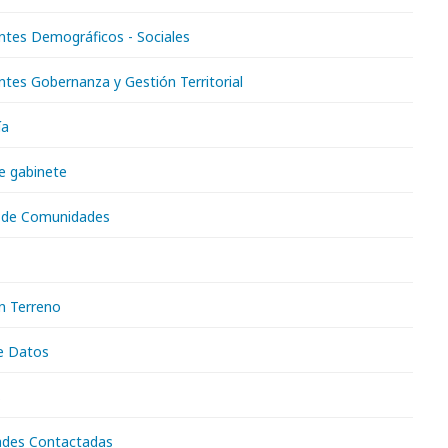
ntes Demográficos - Sociales
ntes Gobernanza y Gestión Territorial
ía
de gabinete
n de Comunidades
en Terreno
de Datos
s
ades Contactadas