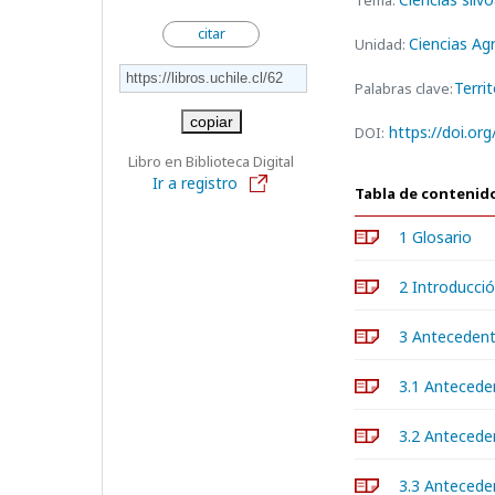
Tema:
citar
Ciencias A
Unidad:
Terri
Palabras clave:
copiar
https://doi.or
DOI:
Libro en Biblioteca Digital
Ir a registro
Tabla de contenid
1 Glosario
2 Introducci
3 Antecedent
3.1 Antecede
3.2 Anteced
3.3 Antecede