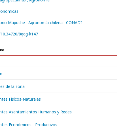
gronómicas
torio Mapuche
Agronomía chilena
CONADI
g/10.34720/8qqg-k147
os:
ón
es de la zona
ntes Físicos-Naturales
entes Asentamientos Humanos y Redes
ntes Económicos - Productivos