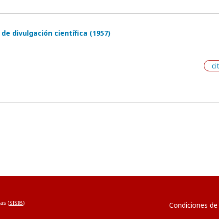
de divulgación científica (1957)
ci
as (
SISIB
)
Condiciones de