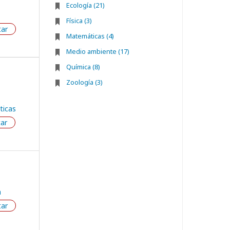
Ecología (21)
Física (3)
tar
Matemáticas (4)
Medio ambiente (17)
Química (8)
Zoología (3)
icas
tar
a
tar