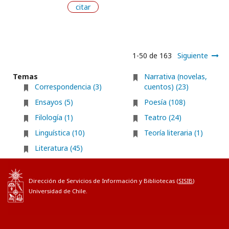
citar
1-50 de 163
Siguiente
Temas
Narrativa (novelas,
Correspondencia (3)
cuentos) (23)
Ensayos (5)
Poesía (108)
Filología (1)
Teatro (24)
Linguística (10)
Teoría literaria (1)
Literatura (45)
Dirección de Servicios de Información y Bibliotecas (
SISIB
)
Universidad de Chile.