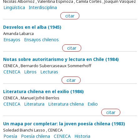
Nicolás Albornoz , Valentina Espinoza , Camila Cortés , Joaquín Vásquez
Lingüística
Interdisciplina
citar
Desvelos en el alba (1945)
Amanda Labarca
Ensayos
Ensayos chilenos
citar
Notas sobre autoritarismo y lectura en Chile (1984)
CENECA , Bernardo Subercaseaux Sommerhoff
CENECA
Libros
Lecturas
citar
Literatura chilena en el exilio (1986)
CENECA , Manuel Jofré Berríos
CENECA
Literatura
Literatura chilena
Exilio
citar
Un mapa por completar: la joven poesía chilena (1983)
Soledad Bianchi Lasso , CENECA
Poesía
Poesía chilena
CENECA
Historia