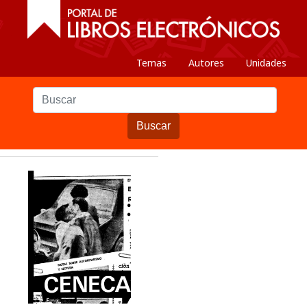
Temas
Autores
Unidades
Buscar