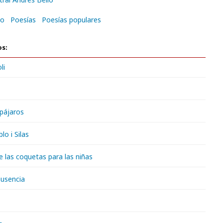
to
Poesías
Poesías populares
os:
li
pájaros
lo i Silas
e las coquetas para las niñas
usencia