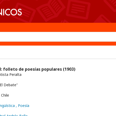
al: folleto de poesías populares
(1903)
tista Peralta
El Debate"
Chile
ingüística
, Poesía
tral Andrés Bello