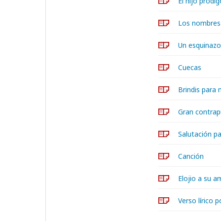
El hijo pródig
Los nombres 
Un esquinazo
Cuecas
Brindis para
Gran contrap
Salutación pa
Canción
Elojio a su 
Verso lírico p