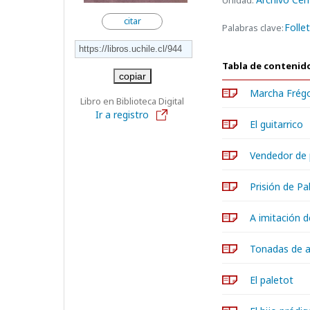
Unidad:
citar
Folle
Palabras clave:
Tabla de contenid
copiar
Marcha Frégo
Libro en Biblioteca Digital
Ir a registro
El guitarrico
Vendedor de 
Prisión de Pab
A imitación d
Tonadas de a
El paletot