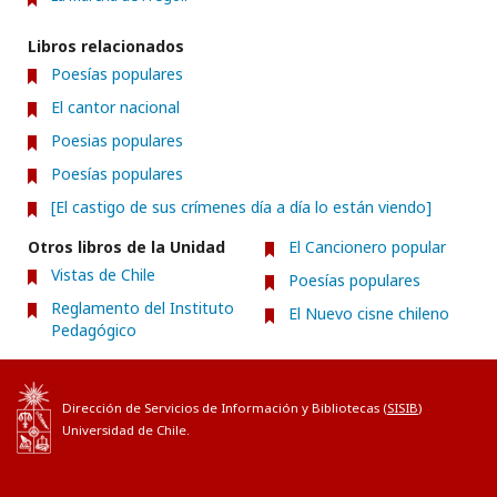
Libros relacionados
Poesías populares
El cantor nacional
Poesias populares
Poesías populares
[El castigo de sus crímenes día a día lo están viendo]
Otros libros de la Unidad
El Cancionero popular
Vistas de Chile
Poesías populares
Reglamento del Instituto
El Nuevo cisne chileno
Pedagógico
Dirección de Servicios de Información y Bibliotecas (
SISIB
)
Universidad de Chile.