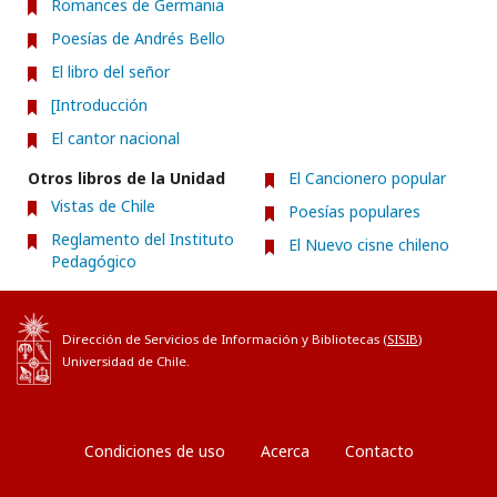
Romances de Germania
Poesías de Andrés Bello
El libro del señor
[Introducción
El cantor nacional
Otros libros de la Unidad
El Cancionero popular
Vistas de Chile
Poesías populares
Reglamento del Instituto
El Nuevo cisne chileno
Pedagógico
Dirección de Servicios de Información y Bibliotecas (
SISIB
)
Universidad de Chile.
Condiciones de uso
Acerca
Contacto