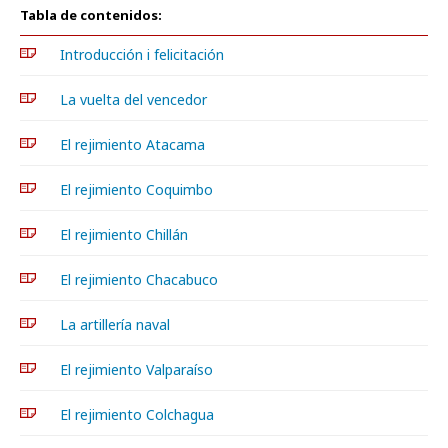
Tabla de contenidos:
Introducción i felicitación
La vuelta del vencedor
El rejimiento Atacama
El rejimiento Coquimbo
El rejimiento Chillán
El rejimiento Chacabuco
La artillería naval
El rejimiento Valparaíso
El rejimiento Colchagua