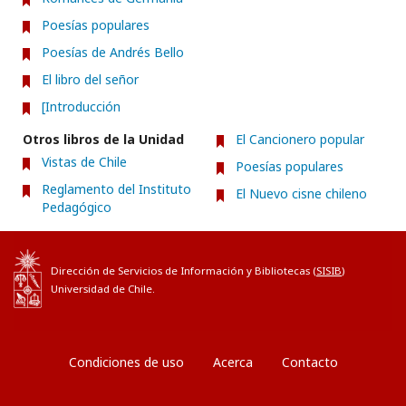
Poesías populares
Poesías de Andrés Bello
El libro del señor
[Introducción
Otros libros de la Unidad
El Cancionero popular
Vistas de Chile
Poesías populares
Reglamento del Instituto
El Nuevo cisne chileno
Pedagógico
Dirección de Servicios de Información y Bibliotecas (
SISIB
)
Universidad de Chile.
Condiciones de uso
Acerca
Contacto