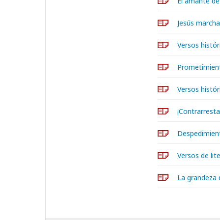
El amante de 
Jesús marchan
Versos histór
Prometimien
Versos histó
¡Contrarrest
Despedimiento
Versos de lit
La grandeza d