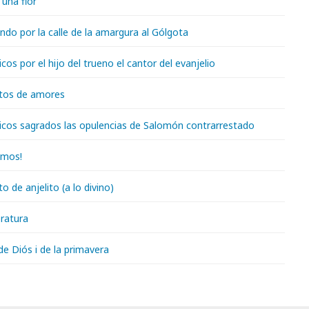
una flor
do por la calle de la amargura al Gólgota
icos por el hijo del trueno el cantor del evanjelio
tos de amores
ricos sagrados las opulencias de Salomón contrarrestado
amos!
 de anjelito (a lo divino)
eratura
e Diós i de la primavera