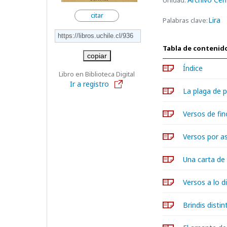
Unidad:
citar
Lira
Palabras clave:
Tabla de contenid
copiar
Índice
Libro en Biblioteca Digital
Ir a registro
La plaga de p
Versos de fi
Versos por a
Una carta de
Versos a lo d
Brindis distin