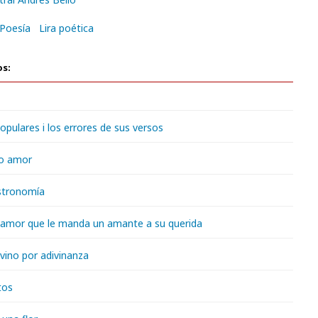
Poesía
Lira poética
os:
opulares i los errores de sus versos
no amor
stronomía
 amor que le manda un amante a su querida
ivino por adivinanza
tos