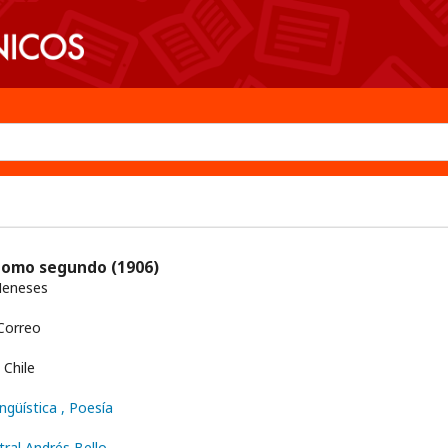
: tomo segundo
(1906)
Meneses
Correo
Chile
ingüística
, Poesía
tral Andrés Bello