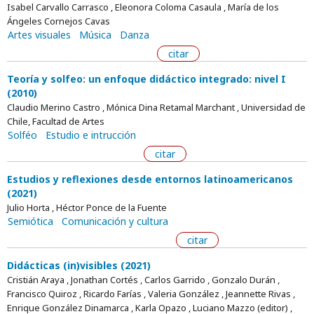
Isabel Carvallo Carrasco , Eleonora Coloma Casaula , María de los
Ángeles Cornejos Cavas
Artes visuales
Música
Danza
citar
Teoría y solfeo: un enfoque didáctico integrado: nivel I
(2010)
Claudio Merino Castro , Mónica Dina Retamal Marchant , Universidad de
Chile, Facultad de Artes
Solféo
Estudio e intrucción
citar
Estudios y reflexiones desde entornos latinoamericanos
(2021)
Julio Horta , Héctor Ponce de la Fuente
Semiótica
Comunicación y cultura
citar
Didácticas (in)visibles (2021)
Cristián Araya , Jonathan Cortés , Carlos Garrido , Gonzalo Durán ,
Francisco Quiroz , Ricardo Farías , Valeria González , Jeannette Rivas ,
Enrique González Dinamarca , Karla Opazo , Luciano Mazzo (editor) ,