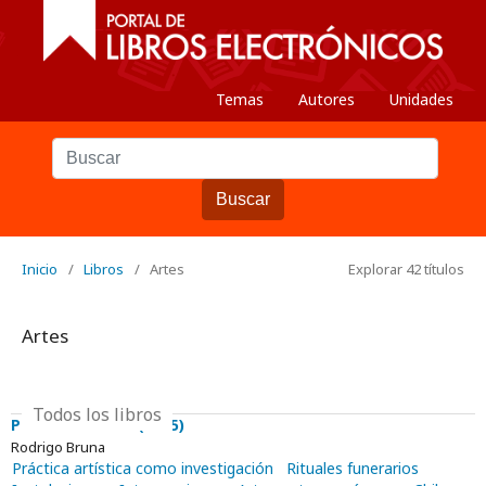
Temas
Autores
Unidades
Buscar
Inicio
/
Libros
/
Artes
Explorar 42 títulos
Artes
Todos los libros
Pulvis et umbra (2025)
Rodrigo Bruna
Práctica artística como investigación
Rituales funerarios