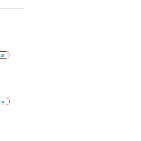
tar
tar