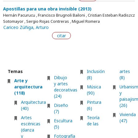
Apostillas para una obra invisible (2013)
Hernán Pacurucu , Francisco Brugnoli Bailoni , Cristian Esteban Radiszcz
Sotomayor , Sergio Rojas Contreras , Miguel Romera
Cariceo Zúñiga, Arturo
citar
Temas
Inclusión
artes
Dibujo
(8)
(8)
Arte y
y artes
arquitectura
Música
Urbanis
decorativas
(118)
(90)
y
(24)
paisajis
Arquitectura
Pintura
Diseño
(26)
(40)
(6)
(7)
Vivienda
Artes
Teoría
Escultura
(47)
escénicas
de las
(5)
(danza
y
Fotografía