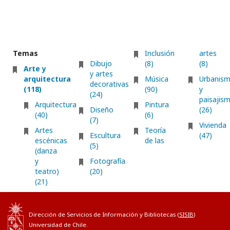
Temas
Inclusión
artes
Dibujo
(8)
(8)
Arte y
y artes
arquitectura
Música
Urbanis
decorativas
(118)
(90)
y
(24)
paisajis
Arquitectura
Pintura
Diseño
(26)
(40)
(6)
(7)
Vivienda
Artes
Teoría
Escultura
(47)
escénicas
de las
(5)
(danza
y
Fotografía
teatro)
(20)
(21)
Dirección de Servicios de Información y Bibliotecas (
SISIB
)
Universidad de Chile.