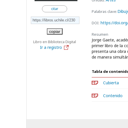
Unidad:
citar
Dibuj
Palabras clave:
https://doi.or
DOI:
copiar
Resumen
Jorge Gaete, académ
Libro en Biblioteca Digital
primer libro de la c
Ir a registro
presenta una obra d
de manera simultá
Tabla de contenid
Cubierta
Contenido