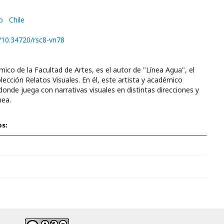
o
Chile
g/10.34720/rsc8-vn78
ico de la Facultad de Artes, es el autor de "Línea Agua", el
olección Relatos Visuales. En él, este artista y académico
onde juega con narrativas visuales en distintas direcciones y
nea.
os: