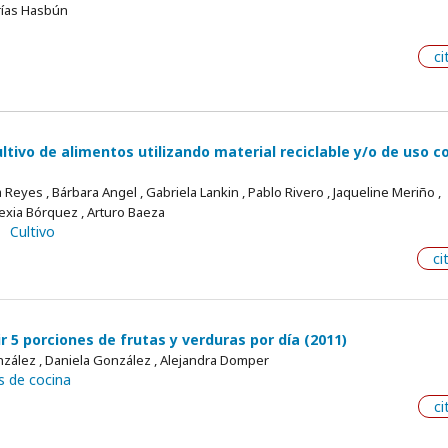
rías Hasbún
ci
tivo de alimentos utilizando material reciclable y/o de uso 
ca Reyes , Bárbara Angel , Gabriela Lankin , Pablo Rivero , Jaqueline Meriño ,
lexia Bórquez , Arturo Baeza
Cultivo
ci
r 5 porciones de frutas y verduras por día (2011)
nzález , Daniela González , Alejandra Domper
s de cocina
ci