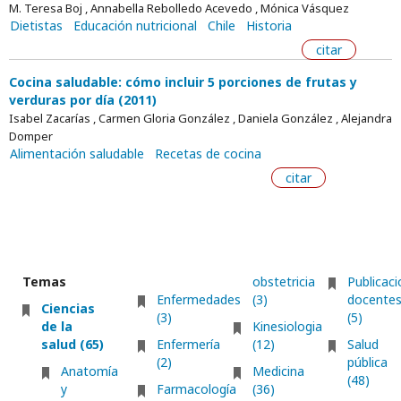
M. Teresa Boj , Annabella Rebolledo Acevedo , Mónica Vásquez
Dietistas
Educación nutricional
Chile
Historia
citar
Cocina saludable: cómo incluir 5 porciones de frutas y
verduras por día (2011)
Isabel Zacarías , Carmen Gloria González , Daniela González , Alejandra
Domper
Alimentación saludable
Recetas de cocina
citar
Temas
obstetricia
Publicac
Enfermedades
(3)
docente
Ciencias
(3)
(5)
de la
Kinesiologia
salud (65)
Enfermería
(12)
Salud
(2)
pública
Anatomía
Medicina
(48)
y
Farmacología
(36)