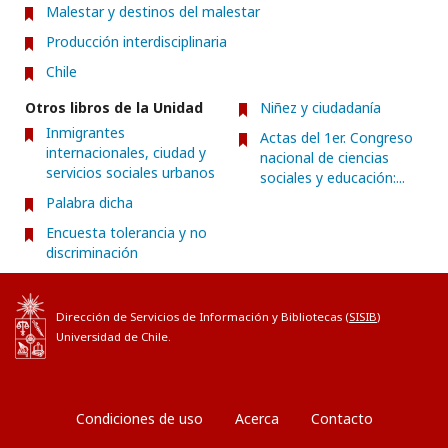
Malestar y destinos del malestar
Producción interdisciplinaria
Chile
Otros libros de la Unidad
Niñez y ciudadanía
Inmigrantes
Actas del 1er. Congreso
internacionales, ciudad y
nacional de ciencias
servicios sociales urbanos
sociales y educación:...
Palabra dicha
Encuesta tolerancia y no
discriminación
Dirección de Servicios de Información y Bibliotecas (
SISIB
)
Universidad de Chile.
Condiciones de uso
Acerca
Contacto