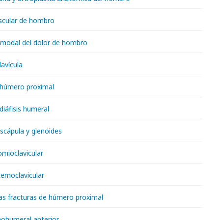
scular de hombro
modal del dolor de hombro
lavícula
 húmero proximal
diáfisis humeral
scápula y glenoides
omioclavicular
ernoclavicular
las fracturas de húmero proximal
nohumeral anterior