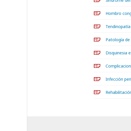
Síndrome del
Hombro cong
Tendinopatía
Patología de 
Disquinesia e
Complicacione
Infección pe
Rehabilitaci