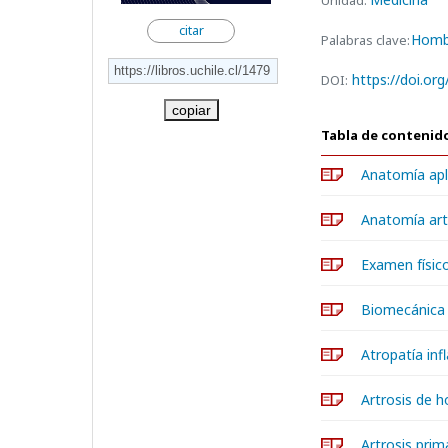
Unidad:
citar
Homb
Palabras clave:
https://doi.or
DOI:
copiar
Tabla de contenid
Anatomía apl
Anatomía ar
Examen físic
Biomecánica 
Atropatía inf
Artrosis de h
Artrosis prim