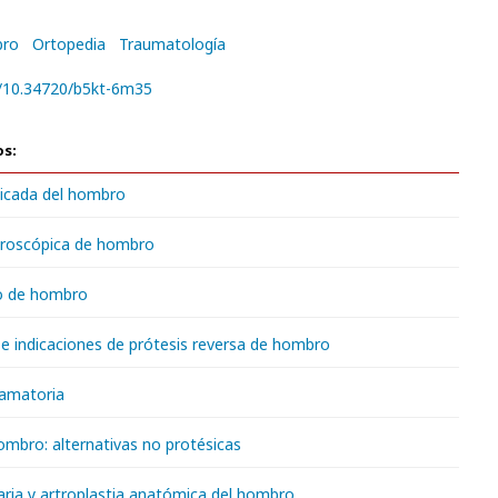
ro
Ortopedia
Traumatología
g/10.34720/b5kt-6m35
os:
icada del hombro
troscópica de hombro
o de hombro
e indicaciones de prótesis reversa de hombro
lamatoria
ombro: alternativas no protésicas
aria y artroplastia anatómica del hombro