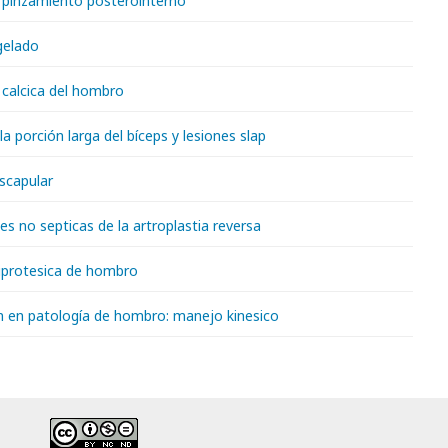
 pinzamiento posterointerno
elado
 calcica del hombro
la porción larga del bíceps y lesiones slap
scapular
s no septicas de la artroplastia reversa
riprotesica de hombro
ón en patología de hombro: manejo kinesico