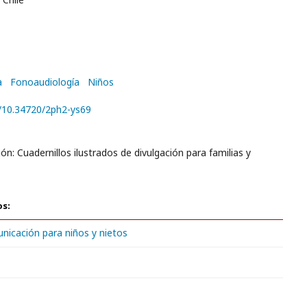
a
Fonoaudiología
Niños
g/10.34720/2ph2-ys69
ón: Cuadernillos ilustrados de divulgación para familias y
os:
nicación para niños y nietos