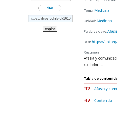
Lugar de publicación:
citar
Medicina
Tema:
Medicina
Unidad:
copiar
Afasi
Palabras clave:
https://doi.or
DOI:
Resumen
Afasia y comunicaci
cuidadores.
Tabla de contenid
Afasia y comu
Contenido