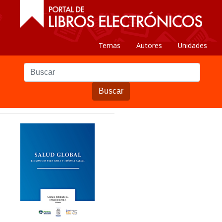
Temas
Autores
Unidades
Buscar