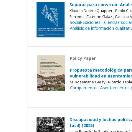
Separar para construir: Análi
Klaudio Duarte Quapper , Pablo Cott
Ferreiro , Caterine Galaz , Catalina
Social-Ediciones
Ciencias socia
Análisis de información cualitati
Policy Paper
Propuesta metodológica para
vulnerabilidad en asentamien
M. Rosemarie Garay , Ricardo Tapia Z
Campamento
Asentamientos p
Discapacidad y luchas política
fácil) (2025)
Jame Rebolledo Sanhueza (coord.) ,