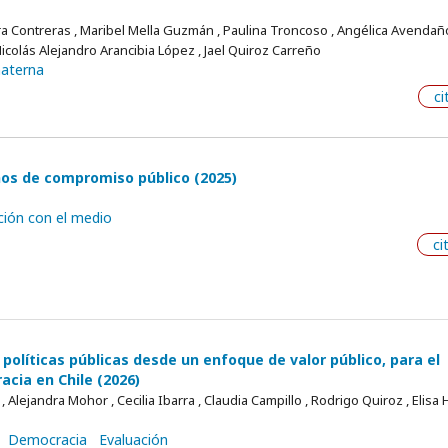
eira Contreras , Maribel Mella Guzmán , Paulina Troncoso , Angélica Avendañ
icolás Alejandro Arancibia López , Jael Quiroz Carreño
materna
ci
años de compromiso público (2025)
ción con el medio
ci
e políticas públicas desde un enfoque de valor público, para el
acia en Chile (2026)
Alejandra Mohor , Cecilia Ibarra , Claudia Campillo , Rodrigo Quiroz , Elisa 
Democracia
Evaluación