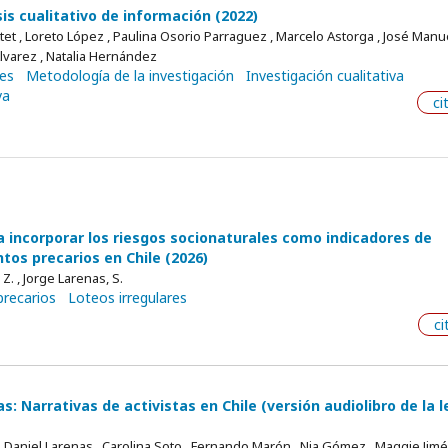
sis cualitativo de información (2022)
et , Loreto López , Paulina Osorio Parraguez , Marcelo Astorga , José Manu
 Álvarez , Natalia Hernández
les
Metodología de la investigación
Investigación cualitativa
va
ci
 incorporar los riesgos socionaturales como indicadores de
tos precarios en Chile (2026)
. , Jorge Larenas, S.
recarios
Loteos irregulares
ci
s: Narrativas de activistas en Chile (versión audiolibro de la 
 Daniel Larenas , Carolina Soto , Fernando Marón , Nia Gómez , Maggie Jimé