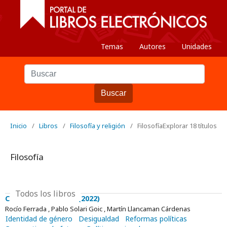
Temas
Autores
Unidades
Buscar
Inicio
/
Libros
/
Filosofía y religión
/
Filosofía
Explorar 18 títulos
Filosofía
Todos los libros
Cabildos filosóficos (2022)
Rocío Ferrada , Pablo Solari Goic , Martín Llancaman Cárdenas
Identidad de género
Desigualdad
Reformas políticas