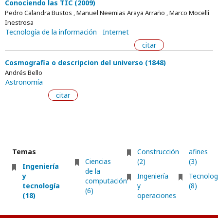
Conociendo las TIC (2009)
Pedro Calandra Bustos , Manuel Neemias Araya Arraño , Marco Mocelli
Inestrosa
Tecnología de la información
Internet
citar
Cosmografia o descripcion del universo (1848)
Andrés Bello
Astronomía
citar
Temas
Construcción
afines
Ciencias
(2)
(3)
Ingeniería
de la
y
Ingeniería
Tecnolog
computación
tecnología
y
(8)
(6)
(18)
operaciones