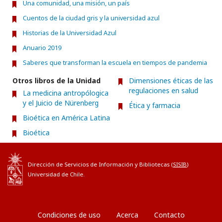
Una comunidad, una misión, un país
Cuentos de la ciudad gris y la universidad azul
Historias de la Universidad Azul
Anuario 2019
Saberes que transforman la escuela en tiempos de pandemia
Otros libros de la Unidad
Dimensiones éticas de las
regulaciones en salud
La medicina antropólogica
y el Juicio de Nürenberg
Ética y farmacia
Bioética en América Latina
Bioética
Dirección de Servicios de Información y Bibliotecas (
SISIB
)
Universidad de Chile.
Condiciones de uso
Acerca
Contacto