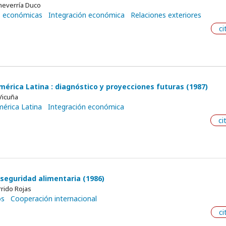
cheverría Duco
s económicas
Integración económica
Relaciones exteriores
ci
mérica Latina : diagnóstico y proyecciones futuras (1987)
Vicuña
érica Latina
Integración económica
ci
 seguridad alimentaria (1986)
rido Rojas
os
Cooperación internacional
ci