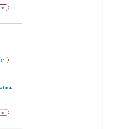
tar
tar
atina:
tar