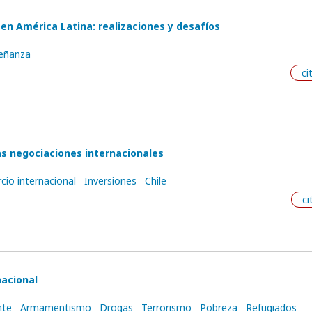
 en América Latina: realizaciones y desafíos
eñanza
ci
las negociaciones internacionales
io internacional
Inversiones
Chile
ci
nacional
nte
Armamentismo
Drogas
Terrorismo
Pobreza
Refugiados