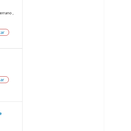
errano ,
tar
tar
e