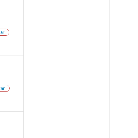
tar
tar