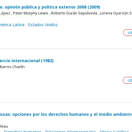
: opinión pública y política exterior 2008 (2009)
 López , Peter Murphy Lewis , Roberto Durán Sepúlveda , Lorena Oyarzún S
érica Latina
Estados Unidos
ci
rcio internacional (1982)
Barros Charlín
ci
igiosas: opciones por los derechos humanos y el medio ambient
rleau
n
Derechos humanos
Relaciones internacionales
Iglesia Católica