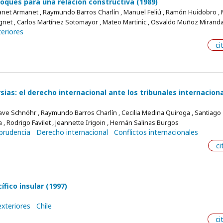
foques para una relación constructiva (1989)
manet Armanet , Raymundo Barros Charlín , Manuel Feliú , Ramón Huidobro , 
agnet , Carlos Martínez Sotomayor , Mateo Martinic , Osvaldo Muñoz Mirand
teriores
ci
rsias: el derecho internacional ante los tribunales internacion
Cave Schnöhr , Raymundo Barros Charlín , Cecilia Medina Quiroga , Santiago
, Rodrigo Favilet , Jeannette Irigoin , Hernán Salinas Burgos
sprudencia
Derecho internacional
Conflictos internacionales
ci
ífico insular (1997)
exteriores
Chile
ci