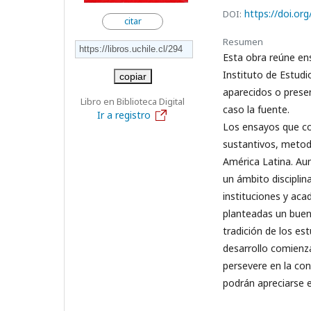
https://doi.or
DOI:
citar
Resumen
Esta obra reúne ens
Instituto de Estudi
copiar
aparecidos o presen
Libro en Biblioteca Digital
caso la fuente.
Ir a registro
Los ensayos que c
sustantivos, metodo
América Latina. Au
un ámbito disciplin
instituciones y aca
planteadas un buen
tradición de los es
desarrollo comienz
persevere en la con
podrán apreciarse e