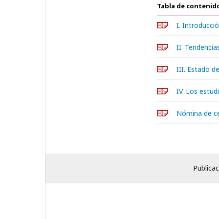
Tabla de contenid
I. Introducci
II. Tendencia
III. Estado d
IV. Los estud
Nómina de ce
Publicac