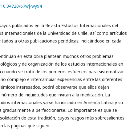
g/10.34720/67wj-wy94
ayos publicados en la Revista Estudios Internacionales del
os Internacionales de la Universidad de Chile, así como artículos
tados a otras publicaciones periódicas; indicándose en cada
ontinúan en esta obra plantean muchos otros problemas
lógicos y de organización de los estudios internacionales en
n cuando se trata de los primeros esfuerzos para sistematizar
ario complejo e intercambiar experiencias entre las diferentes
démicos interesados, podrá observarse que ellos dejan
 número de inquietudes que invitan a la meditación. La
tudios internacionales ya se ha iniciado en América Latina y su
a gradualmente a perfeccionarse. Lo importante es que se
solidación de esta tradición, cuyos rasgos más sobresalientes
n las páginas que siguen.