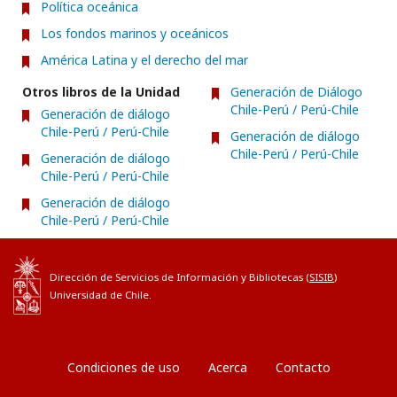
Política oceánica
Los fondos marinos y oceánicos
América Latina y el derecho del mar
Otros libros de la Unidad
Generación de Diálogo
Chile-Perú / Perú-Chile
Generación de diálogo
Chile-Perú / Perú-Chile
Generación de diálogo
Chile-Perú / Perú-Chile
Generación de diálogo
Chile-Perú / Perú-Chile
Generación de diálogo
Chile-Perú / Perú-Chile
Dirección de Servicios de Información y Bibliotecas (
SISIB
)
Universidad de Chile.
Condiciones de uso
Acerca
Contacto