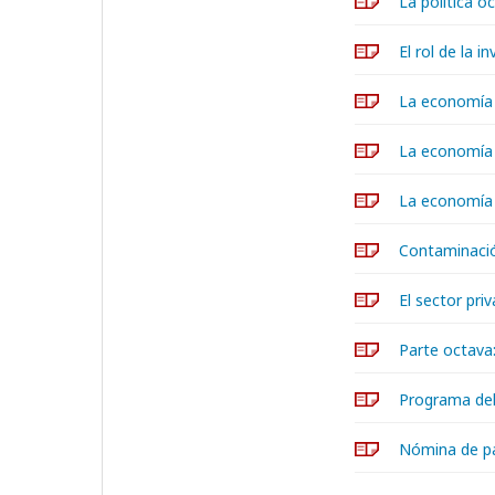
La política o
El rol de la i
La economía d
La economía d
La economía d
Contaminación
El sector pri
Parte octava:
Programa del
Nómina de pa