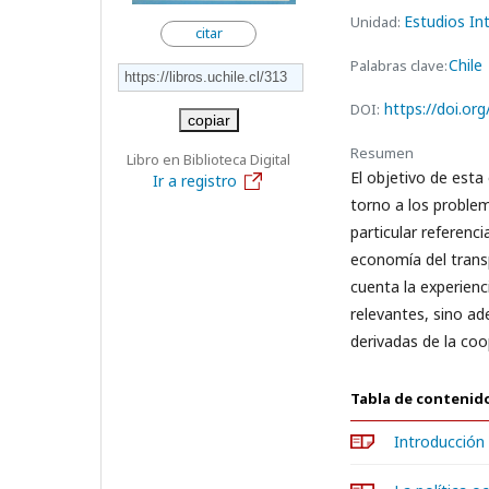
Estudios In
Unidad:
citar
Chile
Palabras clave:
https://doi.or
DOI:
copiar
Resumen
Libro en Biblioteca Digital
El objetivo de esta
Ir a registro
torno a los proble
particular referenci
economía del trans
cuenta la experienc
relevantes, sino ad
derivadas de la coo
Tabla de contenid
Introducción