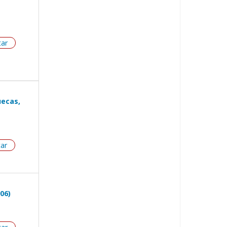
tar
uecas,
tar
06)