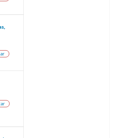
as,
tar
tar