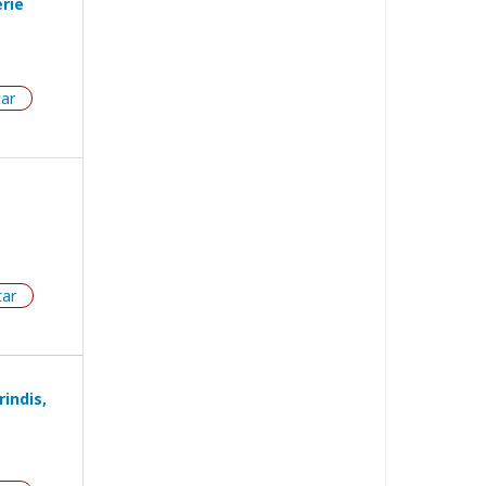
erie
tar
tar
indis,