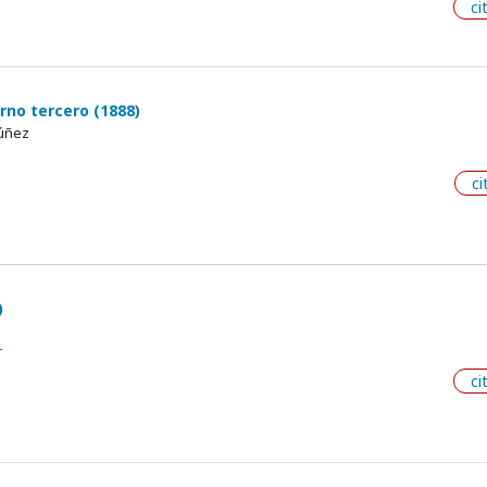
ci
rno tercero (1888)
Núñez
ci
)
r
ci