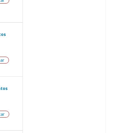
tar
tos
tar
ntos
tar