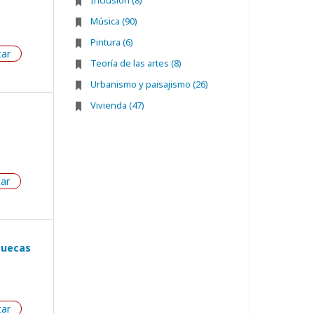
Inclusión (8)
Música (90)
Pintura (6)
tar
Teoría de las artes (8)
Urbanismo y paisajismo (26)
Vivienda (47)
tar
 cuecas
tar