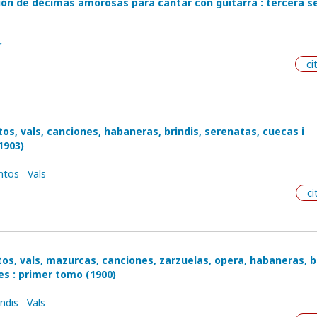
ión de décimas amorosas para cantar con guitarra : tercera s
r
ci
tos, vals, canciones, habaneras, brindis, serenatas, cuecas i
1903)
ntos
Vals
ci
tos, vals, mazurcas, canciones, zarzuelas, opera, habaneras, br
es : primer tomo (1900)
indis
Vals