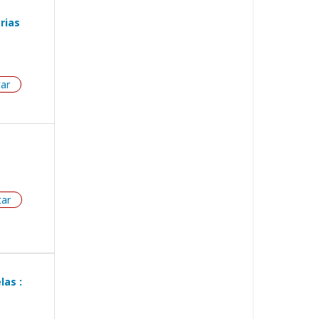
rias
tar
tar
las :