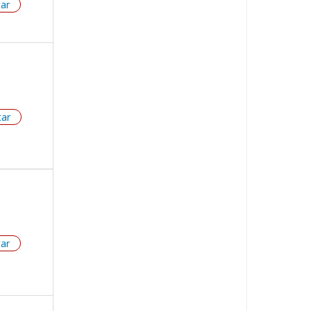
tar
tar
tar