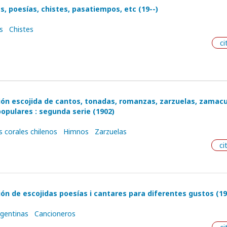
, poesías, chistes, pasatiempos, etc (19--)
s
Chistes
ci
ción escojida de cantos, tonadas, romanzas, zarzuelas, zamac
opulares : segunda serie (1902)
 corales chilenos
Himnos
Zarzuelas
ci
ión de escojidas poesías i cantares para diferentes gustos (19
rgentinas
Cancioneros