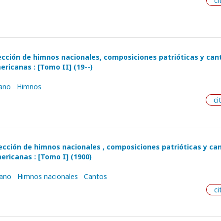
ci
ección de himnos nacionales, composiciones patrióticas y can
ricanas : [Tomo II] (19--)
ano
Himnos
ci
ección de himnos nacionales , composiciones patrióticas y ca
ericanas : [Tomo I] (1900)
cano
Himnos nacionales
Cantos
ci