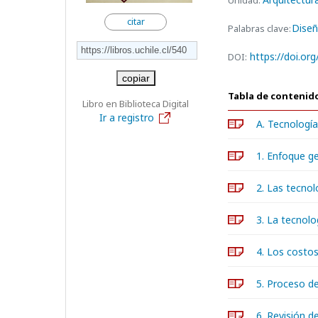
Unidad:
citar
Diseñ
Palabras clave:
https://doi.or
DOI:
copiar
Tabla de contenid
Libro en Biblioteca Digital
Ir a registro
A. Tecnología
1. Enfoque g
2. Las tecnol
3. La tecnolo
4. Los costo
5. Proceso d
6. Revisión d