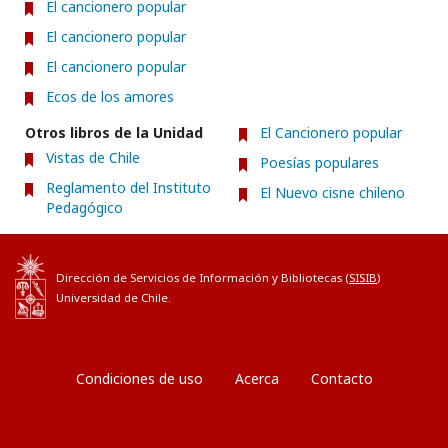
El cancionero popular
El cancionero popular
El cancionero popular
Ecos de los amores
Otros libros de la Unidad
El Cancionero popular
Vistas de Chile
Poesías populares
Reglamento del Instituto
El Nuevo cisne chileno
Pedagógico
Dirección de Servicios de Información y Bibliotecas (
SISIB
)
Universidad de Chile.
Condiciones de uso
Acerca
Contacto