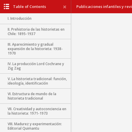
Table of Contents
Publicaciones infantiles y revi
I. Introducción
II. Prehistoria de las historietas en
Chile: 1895-1937
III. Aparecimiento y gradual
expansión de la historieta: 1938-
1970
IV. La producción Lord Cochrane y
Zig Zag
V. La historieta tradicional: función,
ideología, identificación
VI. Estructura de mundo de la
historieta tradicional
VII. Creatividad y autoconciencia en
la historieta: 1971-1973
VIII. Madurez y experimentación:
Editorial Quimantu