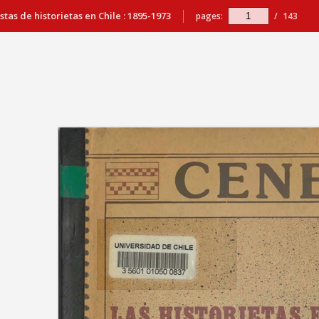
stas de historietas en Chile : 1895-1973
pages:
/
143