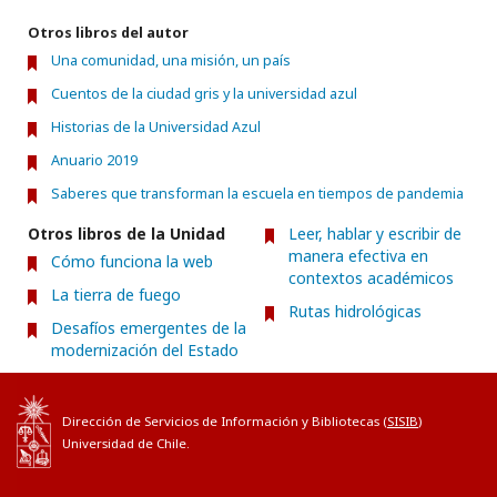
Otros libros del autor
Una comunidad, una misión, un país
Cuentos de la ciudad gris y la universidad azul
Historias de la Universidad Azul
Anuario 2019
Saberes que transforman la escuela en tiempos de pandemia
Otros libros de la Unidad
Leer, hablar y escribir de
manera efectiva en
Cómo funciona la web
contextos académicos
La tierra de fuego
Rutas hidrológicas
Desafíos emergentes de la
modernización del Estado
Dirección de Servicios de Información y Bibliotecas (
SISIB
)
Universidad de Chile.