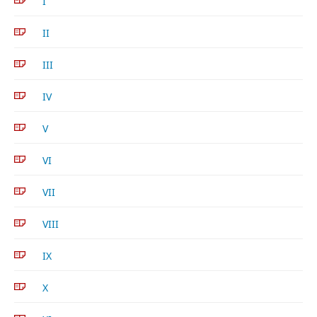
I
II
III
IV
V
VI
VII
VIII
IX
X