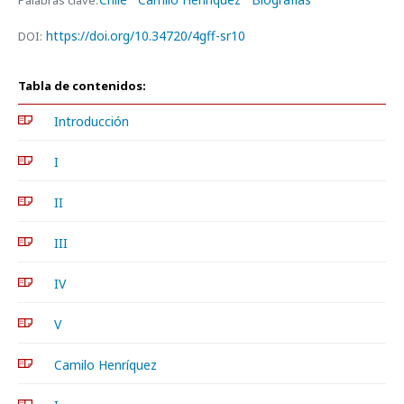
Palabras clave:
https://doi.org/10.34720/4gff-sr10
DOI:
Tabla de contenidos:
Introducción
I
II
III
IV
V
Camilo Henríquez