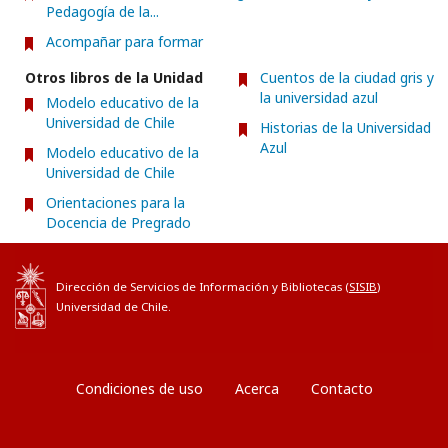
Pedagogía de la...
Acompañar para formar
Otros libros de la Unidad
Cuentos de la ciudad gris y
la universidad azul
Modelo educativo de la
Universidad de Chile
Historias de la Universidad
Azul
Modelo educativo de la
Universidad de Chile
Orientaciones para la
Docencia de Pregrado
Dirección de Servicios de Información y Bibliotecas (
SISIB
)
Universidad de Chile.
Condiciones de uso
Acerca
Contacto