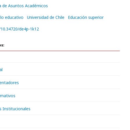
ía de Asuntos Académicos
o educativo
Universidad de Chile
Educación superior
g/10.34720/de4p-1k12
os:
al
ientadores
rmativos
Institucionales