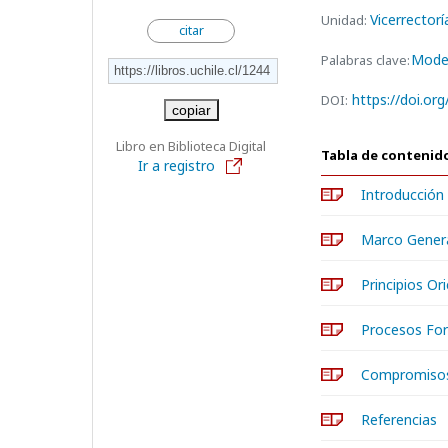
Vicerrector
Unidad:
citar
Model
Palabras clave:
https://doi.or
DOI:
copiar
Libro en Biblioteca Digital
Tabla de contenid
Ir a registro
Introducción
Marco Gener
Principios Or
Procesos Fo
Compromisos 
Referencias