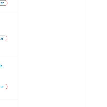
tar
tar
le,
tar