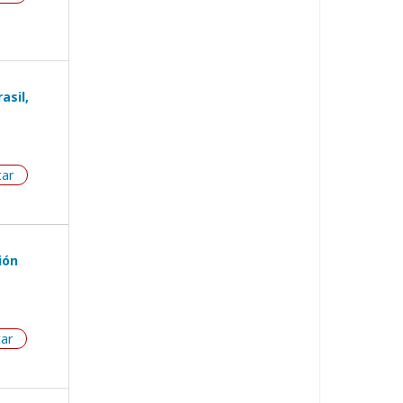
asil,
tar
ión
tar