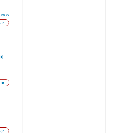
anos
tar
10
tar
tar