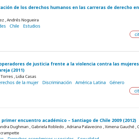
ración de los derechos humanos en las carreras de derecho en
lez , Andrés Nogueira
des
Chile
Estudios
ci
peradores de justicia frente a la violencia contra las mujeres
reja (2011)
Torres , Lidia Casas
rechos de la mujer
Discriminación
América Latina
Género
ci
d: primer encuentro académico – Santiago de Chile 2009 (2012)
Sandra Dughman , Gabriela Robledo , Adriana Palavecino , Ximena Gauché , 
acrampette
ro
Derechos económicos y sociales
Sexualidad