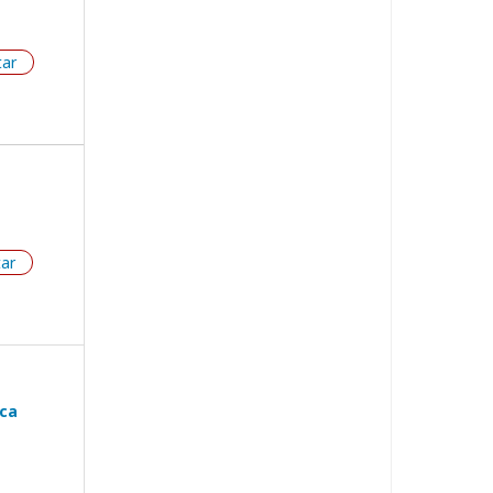
tar
tar
ica