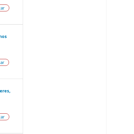
tar
nos
tar
eres,
tar