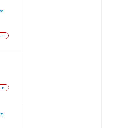
to
tar
tar
2)