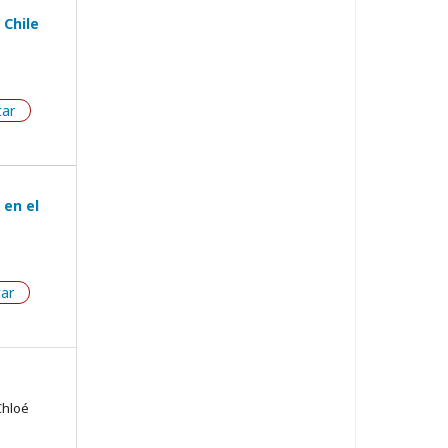
 Chile
tar
 en el
tar
Chloé