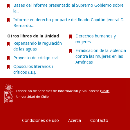
Bases del informe presentado al Supremo Gobierno sobre
la...
Informe en derecho por parte del finado Capitán Jeneral D.
Bernardo...
Otros libros de la Unidad
Derechos humanos y
mujeres
Repensando la regulación
de las aguas
Erradicación de la violencia
contra las mujeres en las
Proyecto de código civil
Américas
Opúsculos literarios i
críticos (III).
Dirección de Servicios de Información y Bibliotecas (
SISIB
)
Universidad de Chile.
Condiciones de uso
Acerca
Contacto