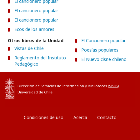
El cancionero popular
El cancionero popular
El cancionero popular
Ecos de los amores
Otros libros de la Unidad
El Cancionero popular
Vistas de Chile
Poesías populares
Reglamento del Instituto
El Nuevo cisne chileno
Pedagógico
Dirección de Servicios de Información y Bibliotecas (
SISIB
)
Universidad de Chile.
Condiciones de uso
Acerca
Contacto